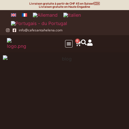
Livraison gratuite à partir de CHF 45 en Suisse!🇨🇭
Livraison gratuite en Haute Engadine
info@cafesantahelena.com
0
Votre Commerce
Éco-capsules
La torréfaction