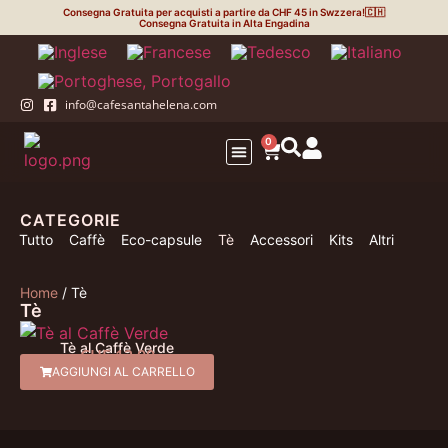
Consegna Gratuita per acquisti a partire da CHF 45 in Swzzera!🇨🇭
Consegna Gratuita in Alta Engadina
info@cafesantahelena.com
0
CATEGORIE
La tua attività
Eco-capsule
La Tostatura
Tutto
Caffè
Eco-capsule
Tè
Accessori
Kits
Altri
Home
/ Tè
Tè
Tè al Caffè Verde
CHF
12.00
AGGIUNGI AL CARRELLO