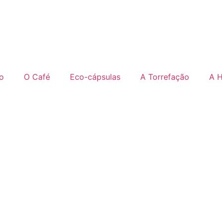
o
O Café
Eco-cápsulas
A Torrefação
A H