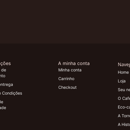
ações
A minha conta
Nave
 de
Minha conta
Home
nto
Carrinho
Loja
entrega
Checkout
Seu n
e Condições
O Caf
de
Eco-c
ade
A Torr
A Hist