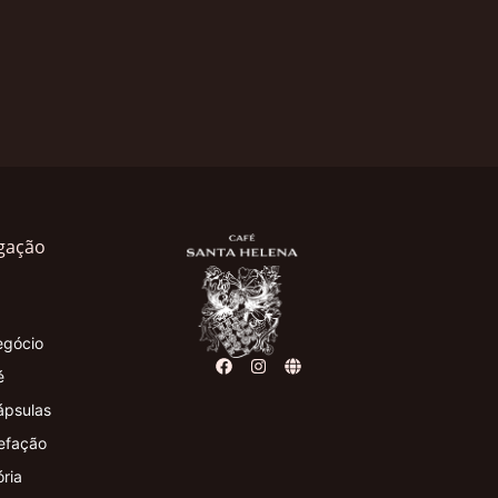
gação
egócio
é
ápsulas
efação
ória