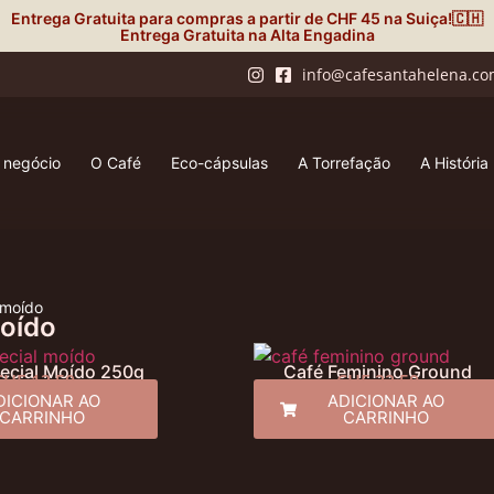
Entrega Gratuita para compras a partir de CHF 45 na Suiça!🇨🇭
Entrega Gratuita na Alta Engadina
info@cafesantahelena.c
 negócio
O Café
Eco-cápsulas
A Torrefação
A História
 moído
oído
ecial Moído 250g
Café Feminino Ground
CHF
13.50
CHF
22.50
DICIONAR AO
ADICIONAR AO
CARRINHO
CARRINHO