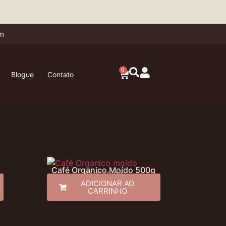
om
0
Blogue
Contato
Café Organico Moído 500g
CHF
19.90
ADICIONAR AO
CARRINHO