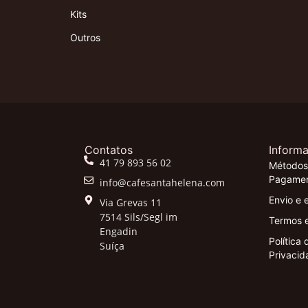
Kits
Outros
Contatos
Inform
41 79 893 56 02
Métodos
Pagame
info@cafesantahelena.com
Envio e 
Via Grevas 11
7514 Sils/Segl im
Termos 
Engadin
Política 
Suíça
Privacid