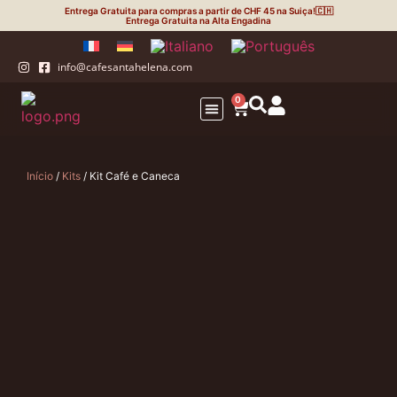
Entrega Gratuita para compras a partir de CHF 45 na Suiça!🇨🇭
Entrega Gratuita na Alta Engadina
info@cafesantahelena.com
0
Seu negócio
Eco-cápsulas
A Torrefação
Início
/
Kits
/ Kit Café e Caneca