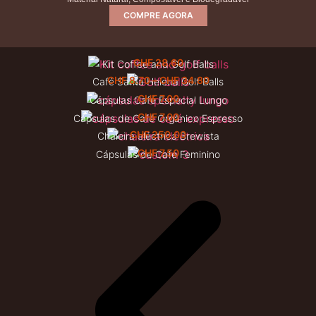
COMPRE AGORA
CHF
28.60
Kit Coffee and Golf Balls
CHF
8.70
–
CHF
34.80
Café Santa Helena Golf Balls
CHF
7.00
Cápsulas Café Especial Lungo
CHF
7.00
Cápsulas de Café Orgânico Espresso
CHF
250.00
Chaleira eléctrica Brewista
CHF
7.50
Cápsulas de Café Feminino